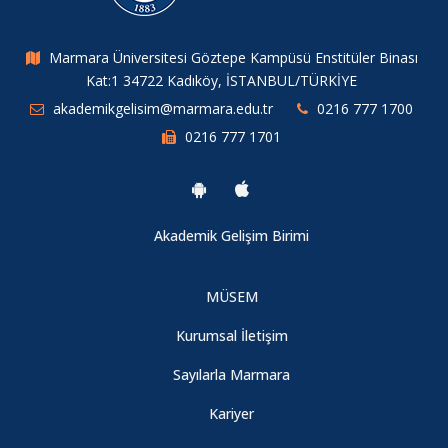
Üreticileri Birliği) Webinarı yayınlandı.
Marmara Üniversitesi Göztepe Kampüsü Enstitüler Binası
Yazılım, Elektronik Ve Otomotiv Sektörlerine Yönelik
Kat:1 34722 Kadıköy, İSTANBUL/TÜRKİYE
Uluslararası Hibe Programları Online Bilgilendirme Semineri
akademikgelisim@marmara.edu.tr
0216 777 1700
Sunumu
0216 777 1701
Gıda, Biyoteknoloji, Malzeme ve Kimya Sektörlerine Yönelik
Uluslararası Hibe Programları Online Bilgilendirme Semineri
Sunumu
Akademik Gelişim Birimi
MÜ Akademik Gelişim Birimi DOBİSU Atölyeleri Dijital Sergisi
MÜSEM
Kurumsal İletişim
Uluslararası Dergilerde Yayın Yapma Eğitimi 13 Mayıs 2019
Sunumu
Sayılarla Marmara
Kariyer
Uluslararası Dergilerde Yayın Yapma Eğitimi 3 Mayıs 2019