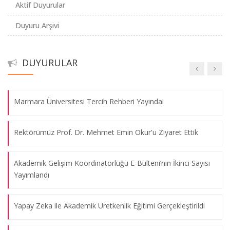
Aktif Duyurular
Uluslararası Dergilerde Yayın Yapma Eğitimi 13 Mayıs 2019
Duyuru Arşivi
Sunumu
Uluslararası Dergilerde Yayın Yapma Eğitimi 3 Mayıs 2019
DUYURULAR
Sunumu
Marmara Üniversitesi Tercih Rehberi Yayında!
Rektörümüz Prof. Dr. Mehmet Emin Okur'u Ziyaret Ettik
Akademik Gelişim Koordinatörlüğü E-Bülteni’nin İkinci Sayısı
Yayımlandı
Yapay Zeka ile Akademik Üretkenlik Eğitimi Gerçekleştirildi