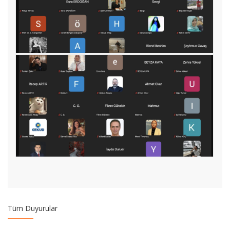
Türkiye Kalıp Sektörü Durum Raporu ve UKUB (Ulusal Kalıp
Üreticileri Birliği) Webinarı yayınlandı.
Yazılım, Elektronik Ve Otomotiv Sektörlerine Yönelik
Uluslararası Hibe Programları Online Bilgilendirme Semineri
Sunumu
Gıda, Biyoteknoloji, Malzeme ve Kimya Sektörlerine Yönelik
Uluslararası Hibe Programları Online Bilgilendirme Semineri
Sunumu
Tüm Duyurular
MÜ Akademik Gelişim Birimi DOBİSU Atölyeleri Dijital Sergisi